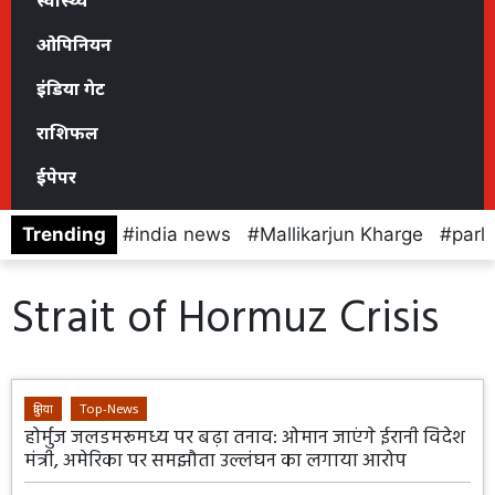
स्वास्थ्य
ओपिनियन
इंडिया गेट
राशिफल
ईपेपर
Trending
india news
Mallikarjun Kharge
parl
Strait of Hormuz Crisis
दुनिया
Top-News
होर्मुज जलडमरूमध्य पर बढ़ा तनाव: ओमान जाएंगे ईरानी विदेश
मंत्री, अमेरिका पर समझौता उल्लंघन का लगाया आरोप