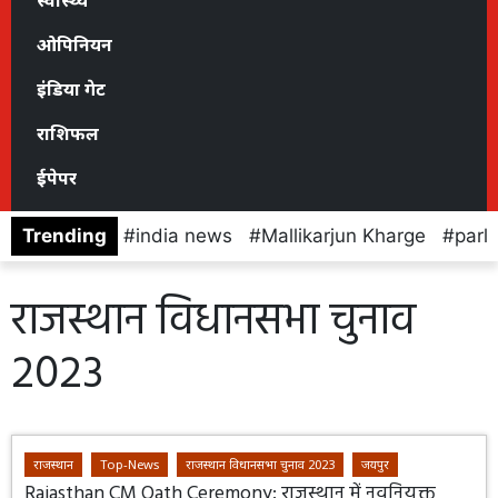
स्वास्थ्य
ओपिनियन
इंडिया गेट
राशिफल
ईपेपर
Trending
india news
Mallikarjun Kharge
parl
राजस्थान विधानसभा चुनाव
2023
राजस्थान
Top-News
राजस्थान विधानसभा चुनाव 2023
जयपुर
Rajasthan CM Oath Ceremony: राजस्थान में नवनियुक्त