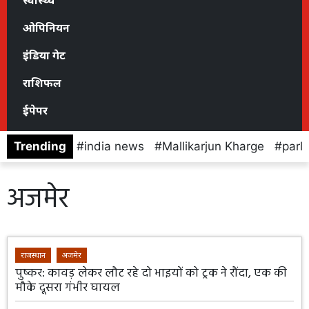
स्वास्थ्य
ओपिनियन
इंडिया गेट
राशिफल
ईपेपर
Trending
india news
Mallikarjun Kharge
parl
अजमेर
राजस्थान
अजमेर
पुष्कर: कावड़ लेकर लौट रहे दो भाइयों को ट्रक ने रौंदा, एक की
मौके दूसरा गंभीर घायल