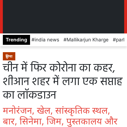
Trending
india news
Mallikarjun Kharge
parl
दुनिया
चीन में फिर कोरोना का कहर,
शीआन शहर में लगा एक सप्ताह
का लॉकडाउन
मनोरंजन, खेल, सांस्कृतिक स्थल,
बार, सिनेमा, जिम, पुस्तकालय और