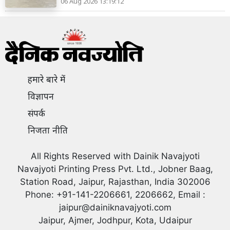
06 Aug 2026 13:19:12
हमारे बारे में
विज्ञापन
संपर्क
निजता नीति
All Rights Reserved with Dainik Navajyoti
Navajyoti Printing Press Pvt. Ltd., Jobner Baag,
Station Road, Jaipur, Rajasthan, India 302006
Phone: +91-141-2206661, 2206662, Email :
jaipur@dainiknavajyoti.com
Jaipur, Ajmer, Jodhpur, Kota, Udaipur