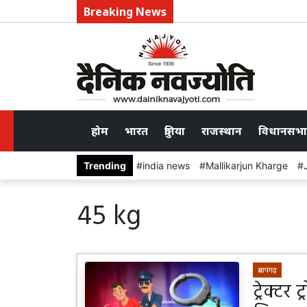
Breaking News
होम
भारत
दुनिया
राजस्थान
विधानसभा
Trending
india news
Mallikarjun Kharge
45 kg
प्रतापगढ़
ट्रेक्ट