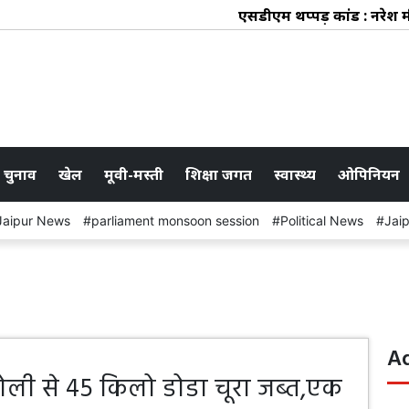
एसडीएम थप्पड़ कांड : नरेश मीणा
 चुनाव
खेल
मूवी-मस्ती
शिक्षा जगत
स्वास्थ्य
ओपिनियन
Jaipur News
parliament monsoon session
Political News
Jai
A
र ट्रोली से 45 किलो डोडा चूरा जब्त,एक