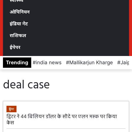
स्वास्थ्य
ओपिनियन
इंडिया गेट
राशिफल
ईपेपर
Trending
india news
Mallikarjun Kharge
Jaip
deal case
दुनिया
ट्विटर ने 44 बिलियन डॉलर के सौदे पर एलन मस्क पर किया
केस