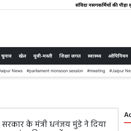
संविदा नर्सिंगकर्मियों की पीड़
 चुनाव
खेल
मूवी-मस्ती
शिक्षा जगत
स्वास्थ्य
ओपिनियन
Jaipur News
parliament monsoon session
meeting
Jaipur N
A
्र सरकार के मंत्री धनंजय मुंडे ने दिया