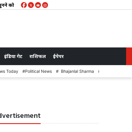
ा सुनने को सरकार तैयार नहीं, जूली ने कहा- आंदोलनकारियों के साथ संवाद
इंडिया गेट
राशिफल
ईपेपर
ews Today
Political News
Bhajanlal Sharma
Rain
dvertisement