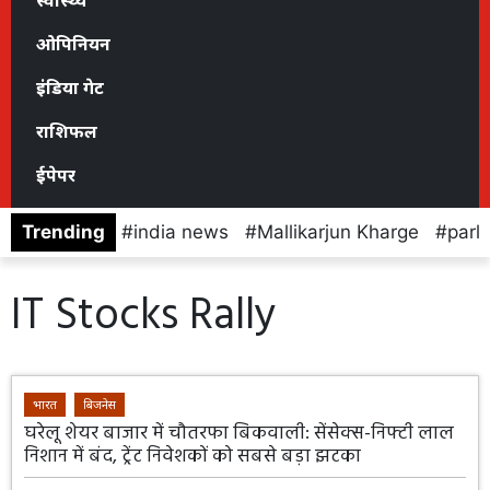
स्वास्थ्य
ओपिनियन
इंडिया गेट
राशिफल
ईपेपर
Trending
india news
Mallikarjun Kharge
parl
IT Stocks Rally
भारत
बिजनेस
घरेलू शेयर बाजार में चौतरफा बिकवाली: सेंसेक्स-निफ्टी लाल
निशान में बंद, ट्रेंट निवेशकों को सबसे बड़ा झटका