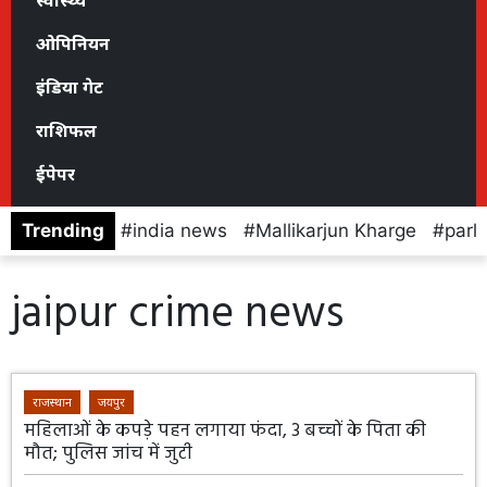
स्वास्थ्य
ओपिनियन
इंडिया गेट
राशिफल
ईपेपर
Trending
india news
Mallikarjun Kharge
parl
jaipur crime news
राजस्थान
जयपुर
महिलाओं के कपड़े पहन लगाया फंदा, 3 बच्चों के पिता की
मौत; पुलिस जांच में जुटी