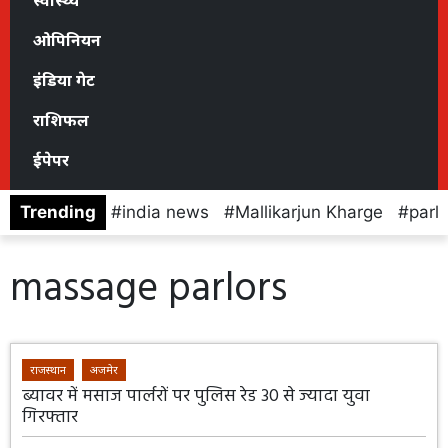
स्वास्थ्य
ओपिनियन
इंडिया गेट
राशिफल
ईपेपर
Trending
india news
Mallikarjun Kharge
parl
massage parlors
राजस्थान
अजमेर
ब्यावर में मसाज पार्लरों पर पुलिस रेड 30 से ज्यादा युवा
गिरफ्तार