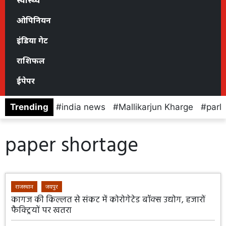
स्वास्थ्य
ओपिनियन
इंडिया गेट
राशिफल
ईपेपर
Trending
india news
Mallikarjun Kharge
parl
paper shortage
राजस्थान
जयपुर
कागज की किल्लत से संकट में कोरोगेटेड बॉक्स उद्योग, हजारों
फैक्ट्रियों पर खतरा