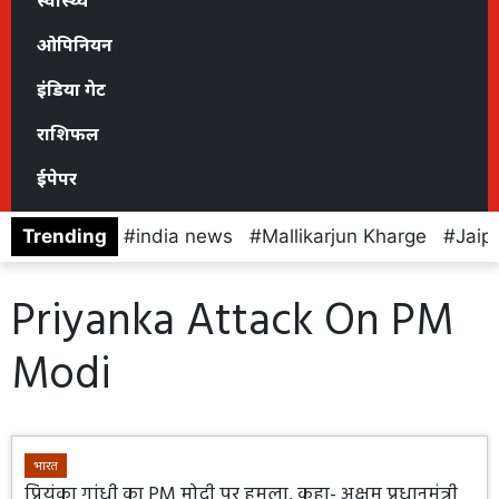
स्वास्थ्य
ओपिनियन
इंडिया गेट
राशिफल
ईपेपर
Trending
india news
Mallikarjun Kharge
Jaip
Priyanka Attack On PM
Modi
भारत
प्रियंका गांधी का PM मोदी पर हमला, कहा- अक्षम प्रधानमंत्री