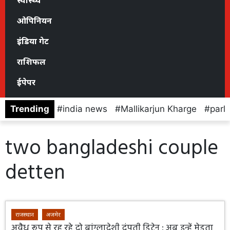
स्वास्थ्य
ओपिनियन
इंडिया गेट
राशिफल
ईपेपर
Trending
india news
Mallikarjun Kharge
parl
two bangladeshi couple
detten
राजस्थान
अजमेर
अवैध रूप से रह रहे दो बांग्लादेशी दंपती डिटेन : अब इन्हें मेड़ता