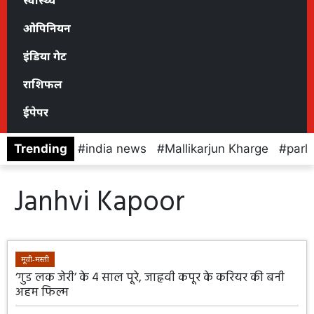
स्वास्थ्य
ओपिनियन
इंडिया गेट
राशिफल
ईपेपर
Trending
india news
Mallikarjun Kharge
parl
Janhvi Kapoor
मूवी-मस्ती
‘गुड लक जेरी’ के 4 साल पूरे, जाह्नवी कपूर के करियर की बनी
अहम फिल्म