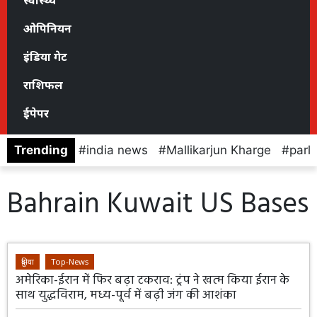
स्वास्थ्य
ओपिनियन
इंडिया गेट
राशिफल
ईपेपर
Trending
india news
Mallikarjun Kharge
parl
Bahrain Kuwait US Bases
दुनिया
Top-News
अमेरिका-ईरान में फिर बढ़ा टकराव: ट्रंप ने खत्म किया ईरान के
साथ युद्धविराम, मध्य-पूर्व में बढ़ी जंग की आशंका