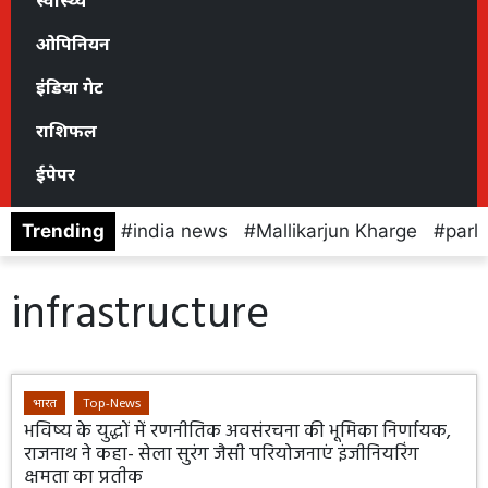
स्वास्थ्य
ओपिनियन
इंडिया गेट
राशिफल
ईपेपर
Trending
india news
Mallikarjun Kharge
parl
infrastructure
भारत
Top-News
भविष्य के युद्धों में रणनीतिक अवसंरचना की भूमिका निर्णायक,
राजनाथ ने कहा- सेला सुरंग जैसी परियोजनाएं इंजीनियरिंग
क्षमता का प्रतीक