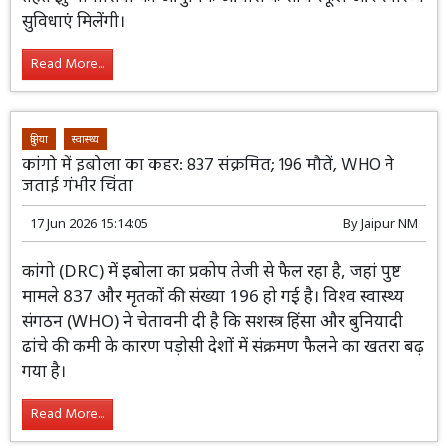
डीडीए (DDA) और डूसिब (DUSIB) अगले 45
दिनों में पांच जेजे क्लस्टरों के लिए टेंडर जारी करेंगे। योजना के
तहत झुग्गीवासियों को आधुनिक आवास के साथ स्कूल और स्वास्थ्य
सुविधाएं मिलेंगी।
Read More...
दुनिया
स्वास्थ्य
कांगो में इबोला का कहर: 837 संक्रमित; 196 मौतें, WHO ने
जताई गंभीर चिंता
17 Jun 2026 15:14:05
By
Jaipur NM
कांगो (DRC) में इबोला का प्रकोप तेजी से फैल रहा है, जहां पुष्ट
मामले 837 और मृतकों की संख्या 196 हो गई है। विश्व स्वास्थ्य
संगठन (WHO) ने चेतावनी दी है कि सशस्त्र हिंसा और बुनियादी
ढांचे की कमी के कारण पड़ोसी देशों में संक्रमण फैलने का खतरा बढ़
गया है।