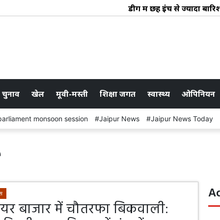
डीग में छह इंच से ज्यादा बारि
 चुनाव
खेल
मूवी-मस्ती
शिक्षा जगत
स्वास्थ्य
ओपिनियन
parliament monsoon session
Jaipur News
Jaipur News Today
e
A
ेस
शेयर बाजार में चौतरफा बिकवाली: