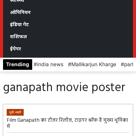
स्वास्थ्य
ओपिनियन
इंडिया गेट
राशिफल
ईपेपर
Trending
india news
Mallikarjun Kharge
parl
ganapath movie poster
मूवी-मस्ती
Film Ganapath का टीजर रिलीज, टाइगर श्रॉफ है मुख्य भूमिका
में