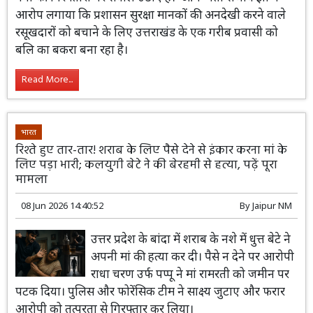
मालवीय नगर अग्निकांड में गरीब शेफ पर इल्जाम डालकर बड़े
लोगों को बचा रही सरकार, अन्याय बर्दाश्त नहीं करेंगे : आप
08 Jun 2026 18:03:23
By
Jaipur NM
आम आदमी पार्टी ने मालवीय नगर अग्निकांड में होटल शेफ केशव
नेगी की गिरफ्तारी पर सवाल उठाए हैं। 'आप' नेता संजीव झा ने
आरोप लगाया कि प्रशासन सुरक्षा मानकों की अनदेखी करने वाले
रसूखदारों को बचाने के लिए उत्तराखंड के एक गरीब प्रवासी को
बलि का बकरा बना रहा है।
Read More...
भारत
रिश्ते हुए तार-तार! शराब के लिए पैसे देने से इंकार करना मां के
लिए पड़ा भारी; कलयुगी बेटे ने की बेरहमी से हत्या, पढ़ें पूरा
मामला
08 Jun 2026 14:40:52
By
Jaipur NM