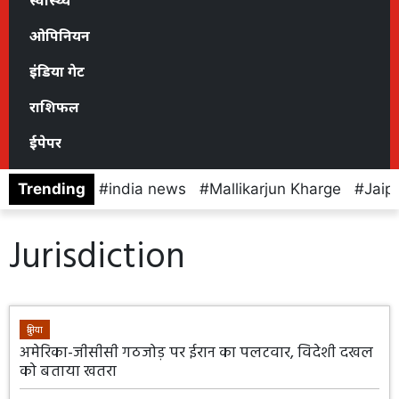
स्वास्थ्य
ओपिनियन
इंडिया गेट
राशिफल
ईपेपर
Trending
india news
Mallikarjun Kharge
Jaip
Jurisdiction
दुनिया
अमेरिका-जीसीसी गठजोड़ पर ईरान का पलटवार, विदेशी दखल
को बताया खतरा