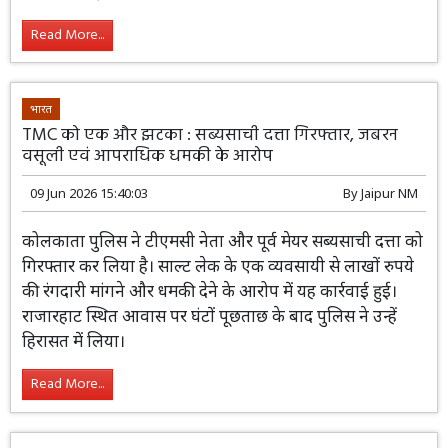
शरणार्थी सीटों को लेकर राजनीतिक तनाव चरम पर है। आवामी
एक्शन कमेटी (जेएएसी) के हिंसक प्रदर्शनों में 11 लोगों की मौत हो
चुकी है। सरकार ने संगठन पर प्रतिबंध लगाकर 72 कार्यकर्ताओं को
गिरफ्तार किया है, जबकि सुप्रीम कोर्ट ने चुनाव समय पर कराने के
आदेश दिए हैं।
Read More...
भारत
TMC को एक और झटका : सब्यसाची दत्ता गिरफ्तार, जबरन
वसूली एवं आपराधिक धमकी के आरोप
09 Jun 2026 15:40:03
By
Jaipur NM
कोलकाता पुलिस ने टीएमसी नेता और पूर्व मेयर सब्यसाची दत्ता को
गिरफ्तार कर लिया है। साल्ट लेक के एक व्यवसायी से लाखों रुपये
की रंगदारी मांगने और धमकी देने के आरोप में यह कार्रवाई हुई।
राजारहाट स्थित आवास पर घंटों पूछताछ के बाद पुलिस ने उन्हें