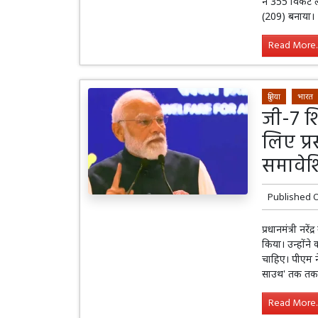
ने 355 विकेट 
(209) बनाया।
Read More..
दुनिया
भारत
जी-7 शि
लिए प्र
समावेश
Published 
प्रधानमंत्री नर
किया। उन्होंन
चाहिए। पीएम न
साउथ' तक तकन
Read More..