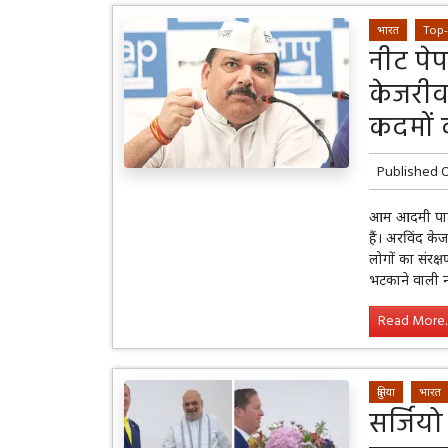
भारत
Top
नीट पे
केजरीव
कदमों 
Published 
आम आदमी पार्ट
हैं। अरविंद क
लोगों का संरक्ष
भटकाने वाली न
Read More..
दुनिया
भारत
सर्जिय