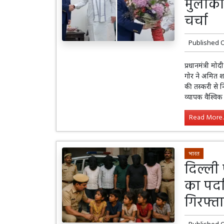
मुलाक
चर्चा
Published 
प्रधानमंत्री मो
गोर ने अमित शा
की तस्करी से 
व्यापक वैश्विक 
Read More..
भारत
दिल्ली
का पर्द
गिरफ्त
Published 