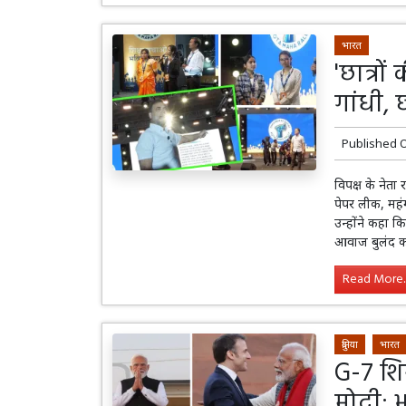
भारत
'छात्रों
गांधी, 
Published 
विपक्ष के नेता 
पेपर लीक, महं
उन्होंने कहा 
आवाज बुलंद कर
Read More..
दुनिया
भारत
G-7 शि
मोदी: 