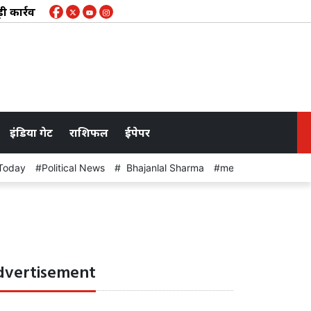
वाई: दुकान से डोडा पोस्त, गांजा पीने के 207 रोल और नकदी जब्त
इंडिया गेट
राशिफल
ईपेपर
Today
Political News
Bhajanlal Sharma
meeting
dvertisement