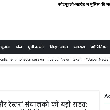
कोटपूतली-बहरोड़ में पुलिस की बड़ी कार्र
 चुनाव
खेल
मूवी-मस्ती
शिक्षा जगत
स्वास्थ्य
ओपिनियन
parliament monsoon session
Jaipur News
Rain
Jaipur News 
A
 रेस्तरां संचालकों को बड़ी राहत: