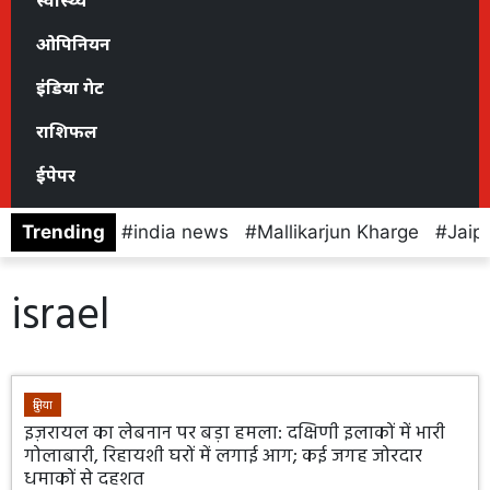
स्वास्थ्य
ओपिनियन
इंडिया गेट
राशिफल
ईपेपर
Trending
india news
Mallikarjun Kharge
Jaip
israel
दुनिया
इज़रायल का लेबनान पर बड़ा हमला: दक्षिणी इलाकों में भारी
गोलाबारी, रिहायशी घरों में लगाई आग; कई जगह जोरदार
धमाकों से दहशत