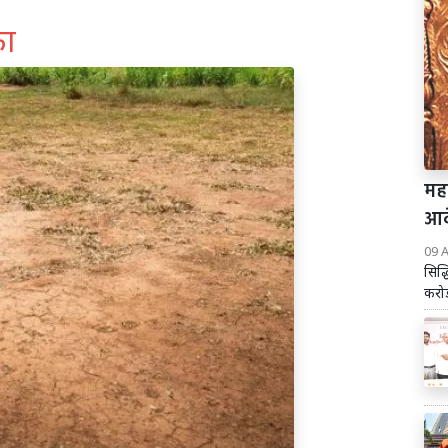
ुका
महा
आदे
09 
सिद्
करोड