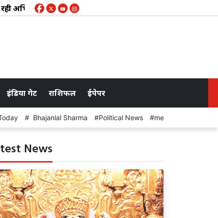
भियान, विवि में विमर्श पर व्यवधान; विश्व आदिवासी दिवस की पूर्व संध
इंडिया गेट
राशिफल
ईपेपर
Today
Bhajanlal Sharma
Political News
meeting
test News