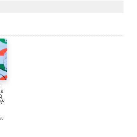
 :
ोई
ो,
ंगे
26