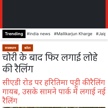
Trending
india news
Mallikarjun Kharge
Jaip
राजस्थान
कोटा
चोरी के बाद फिर लगाई लोहे
की रैलिंग
सीएडी रोड पर हरितिमा पट्टी की रैलिंग
गायब, उसके सामने पार्क में लगाई नई
रैलिंग