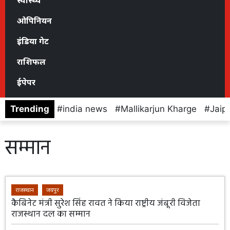
स्वास्थ्य
ओपिनियन
इंडिया गेट
राशिफल
ईपेपर
Trending
india news
Mallikarjun Kharge
Jaip
सम्मान
राजस्थान
जयपुर
कैबिनेट मंत्री सुरेश सिंह रावत ने किया राष्ट्रीय जंबूरी विजेता
राजस्थान दल का सम्मान