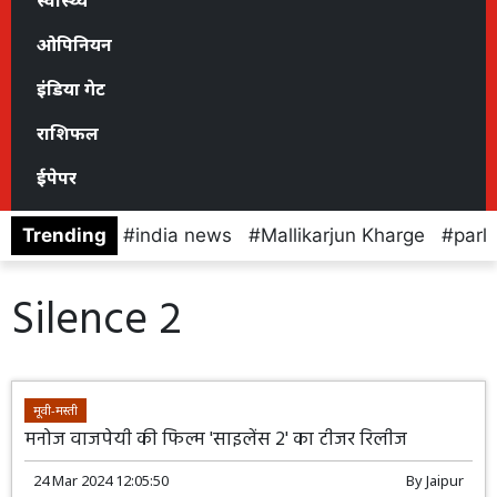
स्वास्थ्य
ओपिनियन
इंडिया गेट
राशिफल
ईपेपर
Trending
india news
Mallikarjun Kharge
parl
Silence 2
मूवी-मस्ती
मनोज वाजपेयी की फिल्म 'साइलेंस 2' का टीजर रिलीज
24 Mar 2024 12:05:50
By
Jaipur