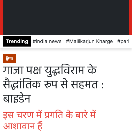
Trending
india news
Mallikarjun Kharge
parl
दुनिया
गाजा पक्ष युद्धविराम के
सैद्धांतिक रूप से सहमत :
बाइडेन
इस चरण में प्रगति के बारे में
आशावान हैं