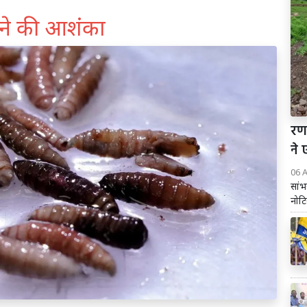
ैलने की आशंका
रण
ने
06 
सां
नोटि