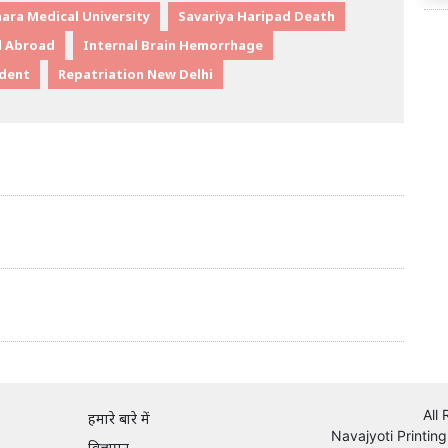
ara Medical University
Savariya Haripad Death
d Abroad
Internal Brain Hemorrhage
udent
Repatriation New Delhi
All
हमारे बारे में
Navajyoti Printing
विज्ञापन