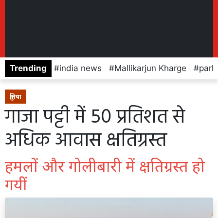
Trending
india news
Mallikarjun Kharge
parl
दुनिया
गाजा पट्टी में 50 प्रतिशत से
अधिक आवास क्षतिग्रस्त
हमलों और गोलीबारी में क्षतिग्रस्त हो
गयीं