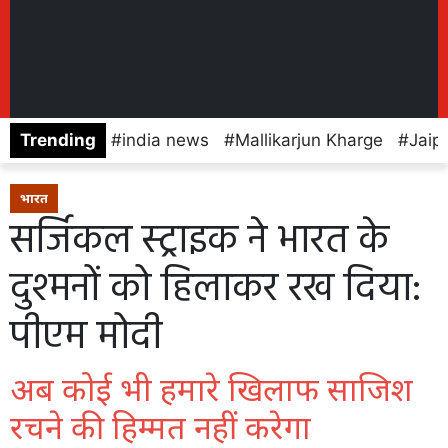
Trending
india news
Mallikarjun Kharge
Jaip
भारत
सर्जिकल स्ट्राइक ने भारत के
दुश्मनों को हिलाकर रख दिया:
पीएम मोदी
अब कोई भी हमारे खिलाफ साजिश
रचने की हिम्मत नहीं करेगा