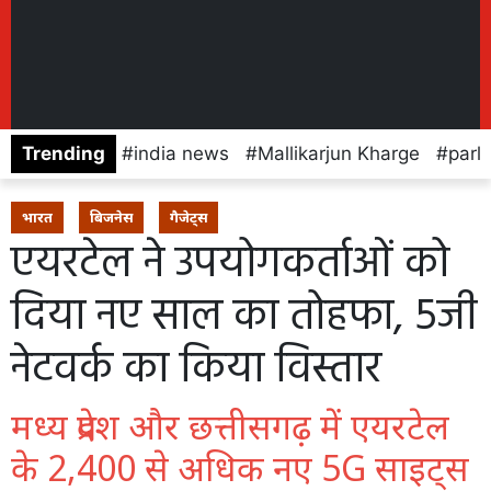
Trending
india news
Mallikarjun Kharge
parl
भारत
बिजनेस
गैजेट्स
एयरटेल ने उपयोगकर्ताओं को
दिया नए साल का तोहफा, 5जी
नेटवर्क का किया विस्तार
मध्य प्रदेश और छत्तीसगढ़ में एयरटेल
के 2,400 से अधिक नए 5G साइट्स