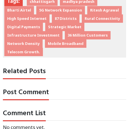
Tags:
chhattisgarh
madhya pradesh
Bharti Airtel
5G Network Expansion
Ritesh Agrawal
High Speed Internet
87 Districts
Rural Connectivity
Digital Payments
Strategic Market
Infrastructure Investment
36 Million Customers
Network Density
Mobile Broadband
Telecom Growth.
Related Posts
Post Comment
Comment List
No comments yet.