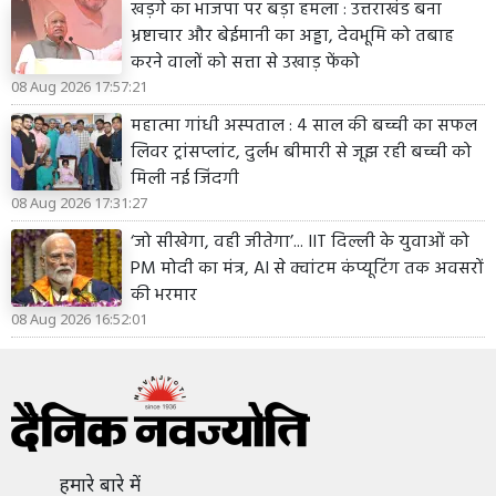
खड़गे का भाजपा पर बड़ा हमला : उत्तराखंड बना
भ्रष्टाचार और बेईमानी का अड्डा, देवभूमि को तबाह
करने वालों को सत्ता से उखाड़ फेंको
08 Aug 2026 17:57:21
महात्मा गांधी अस्पताल : 4 साल की बच्ची का सफल
लिवर ट्रांसप्लांट, दुर्लभ बीमारी से जूझ रही बच्ची को
मिली नई जिंदगी
08 Aug 2026 17:31:27
‘जो सीखेगा, वही जीतेगा’... IIT दिल्ली के युवाओं को
PM मोदी का मंत्र, AI से क्वांटम कंप्यूटिंग तक अवसरों
की भरमार
08 Aug 2026 16:52:01
हमारे बारे में