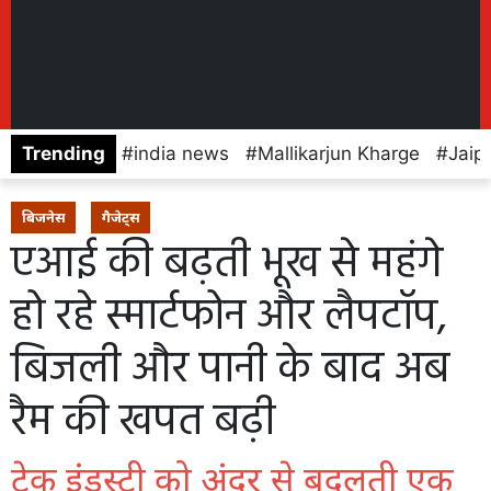
Trending
india news
Mallikarjun Kharge
Jaip
बिजनेस
गैजेट्स
एआई की बढ़ती भूख से महंगे
हो रहे स्मार्टफोन और लैपटॉप,
बिजली और पानी के बाद अब
रैम की खपत बढ़ी
टेक इंडस्ट्री को अंदर से बदलती एक