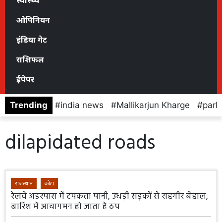
स्वास्थ्य
ओपिनियन
इंडिया गेट
राशिफल
ईपेपर
Trending
india news
Mallikarjun Kharge
parl
dilapidated roads
राजस्थान
कोटा
रेलवे अंडरपास में टपकता पानी, उधड़ी सड़कों से राहगीर बेहाल,
बारिश में आवागमन हो जाता है ठप