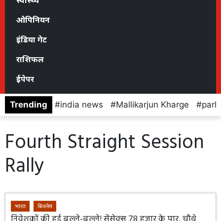
स्वास्थ्य
ओपिनियन
इंडिया गेट
राशिफल
ईपेपर
Trending
india news
Mallikarjun Kharge
parl
Fourth Straight Session
Rally
भारत
बिजनेस
निवेशकों की हुई बल्ले-बल्ले! सेंसेक्स 78 हजार के पार, चौथे