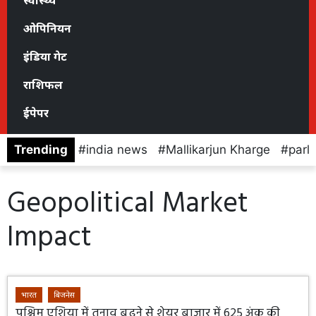
स्वास्थ्य
ओपिनियन
इंडिया गेट
राशिफल
ईपेपर
Trending
india news
Mallikarjun Kharge
parl
Geopolitical Market
Impact
भारत
बिजनेस
पश्चिम एशिया में तनाव बढ़ने से शेयर बाजार में 625 अंक की​