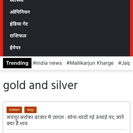
स्वास्थ्य
ओपिनियन
इंडिया गेट
राशिफल
ईपेपर
Trending
india news
Mallikarjun Kharge
Jaip
gold and silver
राजस्थान
जयपुर
जयपुर सर्राफा बाजार में उछाल : सोना-चांदी नई ऊंचाई पर, जानें
क्या है भाव