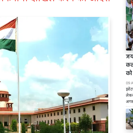
जयप
कल
को 
09 
झोटव
लेकर
अगस्