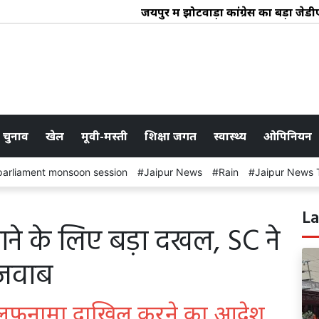
जयपुर में झोटवाड़ा कांग्रेस का बड़ा जेडीए 
 चुनाव
खेल
मूवी-मस्ती
शिक्षा जगत
स्वास्थ्य
ओपिनियन
parliament monsoon session
Jaipur News
Rain
Jaipur News 
La
चाने के लिए बड़ा दखल, SC ने
ा जवाब
र हलफनामा दाखिल करने का आदेश