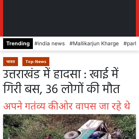
Trending
india news
Mallikarjun Kharge
parl
भारत
Top-News
उत्तराखंड में हादसा : खाई में
गिरी बस, 36 लोगों की मौत
अपने गतंव्य की ओर वापस जा रहे थे