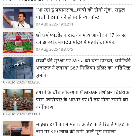
''आ रहा हूं प्रयागराज....छात्रों की होगी गूंज'', राहुल
गांधी ने छात्रों को लेकर किया पोस्ट
07 Aug 2026 19:02:11
श्री धर्म फाउंडेशन ट्रस्ट का भव्य आयोजन, 17 अगस्त
को झारखंड महादेव मंदिर में महाशिवाभिषेक
07 Aug 2026 18:37:45
बच्चों की सुरक्षा पर Meta को बड़ा झटका, अमेरिकी
अदालत ने लगाया 567 मिलियन डॉलर का अतिरिक्त
जुर्माना
07 Aug 2026 18:32:30
हंगामे के बीच लोकसभा में MSME संशोधन विधेयक
पास, कारोबार के आधार पर भी तय होगा उद्यमों का
वर्गीकरण
07 Aug 2026 18:31:01
साइबर ठगी का मामला : क्रेडिट कार्ड रिवॉर्ड पॉइंट के
नाम पर 3.19 लाख की ठगी, जानें पूरा मामला