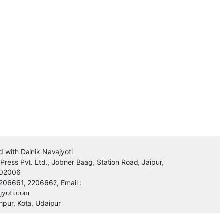
d with Dainik Navajyoti
 Press Pvt. Ltd., Jobner Baag, Station Road, Jaipur,
302006
206661, 2206662, Email :
jyoti.com
hpur, Kota, Udaipur