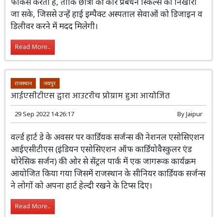
18 Oct 2022 12:18:32
By
Jaipur
इंडियन इंस्टीट्यूट ऑफ मैनेजमेंट (आईआईएम)
बंगलोर ने एक वर्ष का हॉस्पिटल मैनेजमेंट
पाठ्यक्रम शुरू किया है, जो केस स्टडीज पर
फोकस करता है, ताकि छात्रों की कोर प्रबंधन स्किल्स को निखारा
जा सके, जिससे उन्हें हाई इम्पैक्ट अस्पताल सेवाओं को डिजाइन व
डिलीवर करने में मदद मिलेगी।
Read More...
राजस्थान
जयपुर
आईएसीटीएस द्वारा आउटरीच प्रोग्राम हुआ आयोजित
29 Sep 2022 14:26:17
By
Jaipur
वर्ल्ड हार्ट डे के अवसर पर कार्डियक सर्जन्स की नेशनल एसोसिएशन