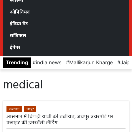
स्वास्थ्य
ओपिनियन
इंडिया गेट
राशिफल
ईपेपर
Trending
india news
Mallikarjun Kharge
Jaip
medical
राजस्थान
जयपुर
आसमान में बिगड़ी यात्री की तबीयत, जयपुर एयरपोर्ट पर
फ्लाइट की इमरजेंसी लैंडिंग