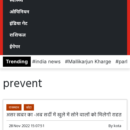
स्वास्थ्य
ओपिनियन
इंडिया गेट
राशिफल
ईपेपर
Trending
india news
Mallikarjun Kharge
parl
prevent
राजस्थान
कोटा
असर खबर का -अब सर्दी में खुले में सोने वालों को मिलेगी राहत
28 Nov 2022 15:07:51
By
kota