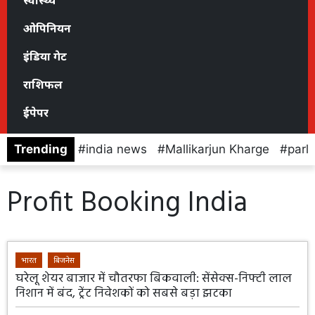
स्वास्थ्य
ओपिनियन
इंडिया गेट
राशिफल
ईपेपर
Trending
india news
Mallikarjun Kharge
parl
Profit Booking India
भारत
बिजनेस
घरेलू शेयर बाजार में चौतरफा बिकवाली: सेंसेक्स-निफ्टी लाल
निशान में बंद, ट्रेंट निवेशकों को सबसे बड़ा झटका