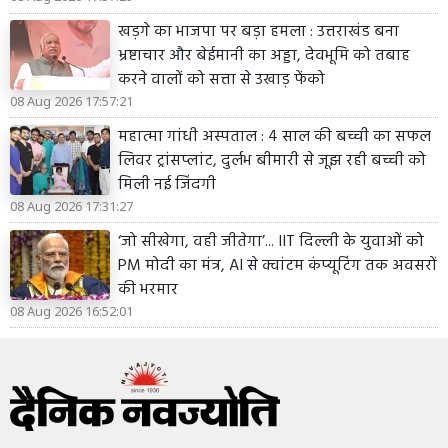
खड़गे का भाजपा पर बड़ा हमला : उत्तराखंड बना
भ्रष्टाचार और बेईमानी का अड्डा, देवभूमि को तबाह
करने वालों को सत्ता से उखाड़ फेंको
08 Aug 2026 17:57:21
महात्मा गांधी अस्पताल : 4 साल की बच्ची का सफल
लिवर ट्रांसप्लांट, दुर्लभ बीमारी से जूझ रही बच्ची को
मिली नई जिंदगी
08 Aug 2026 17:31:27
‘जो सीखेगा, वही जीतेगा’... IIT दिल्ली के युवाओं को
PM मोदी का मंत्र, AI से क्वांटम कंप्यूटिंग तक अवसरों
की भरमार
08 Aug 2026 16:52:01