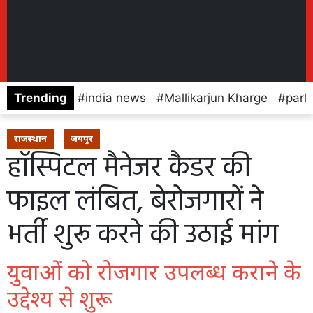
Trending
india news
Mallikarjun Kharge
parl
राजस्थान
जयपुर
हॉस्पिटल मैनेजर कैडर की
फाइल लंबित, बेरोजगारों ने
भर्ती शुरू करने की उठाई मांग
युवाओं को रोजगार उपलब्ध कराने के
उद्देश्य से शुरू