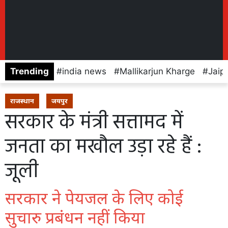
Trending
india news
Mallikarjun Kharge
Jaip
राजस्थान
जयपुर
सरकार के मंत्री सत्तामद में
जनता का मखौल उड़ा रहे हैं :
जूली
सरकार ने पेयजल के लिए कोई
सुचारु प्रबंधन नहीं किया