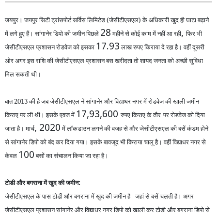
जयपुर। जयपुर सिटी ट्रांसपोर्ट सर्विस लिमिटेड (जेसीटीएसएल) के अधिकारी खुद ही घाटा बढ़ाने
28
,
में लगे हुए हैं। सांगानेर डिपो की जमीन पिछले
मह
ीने
से कोई काम में नहीं आ रही
फिर भी
17.93
जेसीटीएसएल प्रशासन रोडवेज को इसका
लाख रुपए किराया दे रहा है। वहीं दूसरी
ओर अगर इस राशि की जेसीटीएसएल प्रशासन बस खरीदता तो शायद जनता को अच्छी सुविधा
मिल सकती थी।
बात 2013 की है जब
जेसीटीएसएल ने सांगानेर और विद्याधर नगर में रोडवेज की खाली जमीन
17,93,600
किराए पर ली थी। इसक
एवज में
रुपए
किराए के
तौर
पर
रोडवेज को दिया
, 2020
जाता है। मार्च
में लॉकडाउन लगने की वजह से और जेसीटीएसएल की बसें कंडम होने
से सांगानेर डिपो को बंद कर दिया गया। इसके बावजूद
भी
किराया चालू है। वहीं विद्याधर नगर से
100
केवल
बसों का संचालन किया जा रहा है।
टोडी
और
बगराना में खुद की जमीन:
जेसीटीएसएल के पास टोडी और बगराना में खुद की जमीन है
जहां से बसें च
ल
त
है। अगर
जेसीटीएसएल प्रशासन सांगानेर
और
विद्याधर नगर डिपो को खाली कर टोडी
और
बगराना डिपो से