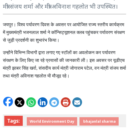
मंत्री संजय शर्मा और मंत्री अविनाश गहलोत भी उपस्थित।
जयपुर।
विश्व
पर्यावरण
दिवस
के
अवसर
पर
आयोजित
राज्य
स्तरीय
कार्यक्रम
में
मुख्यमंत्री
भजनलाल
शर्मा
ने
कॉन्सिट्यूशनल
क्लब
पहुंचकर
पर्यावरण
संरक्षण
से
जुड़ी
प्रदर्शनी
का
शुभारंभ
किया।
उन्होंने
विभिन्न
विभागों
द्वारा
लगाए
गए
स्टॉलों
का
अवलोकन
कर
पर्यावरण
संरक्षण
के
लिए
किए
जा
रहे
प्रयासों
की
जानकारी
ली।
इस
अवसर
पर
यूडीएच
मंत्री
झाबर
सिंह
खर्रा
,
संसदीय
कार्य
मंत्री
जोगाराम
पटेल
,
वन
मंत्री
संजय
शर्मा
तथा
मंत्री
अविनाश
गहलोत
भी
मौजूद
रहे।
Tags:
World Environment Day
bhajanlal sharma