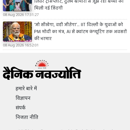
लिवर ट्रांसप्लांट, दुर्लभ बीमारी से जूझ रही बच्ची को
मिली नई जिंदगी
08 Aug 2026 17:31:27
‘जो सीखेगा, वही जीतेगा’... IIT दिल्ली के युवाओं को
PM मोदी का मंत्र, AI से क्वांटम कंप्यूटिंग तक अवसरों
की भरमार
08 Aug 2026 16:52:01
हमारे बारे में
विज्ञापन
संपर्क
निजता नीति