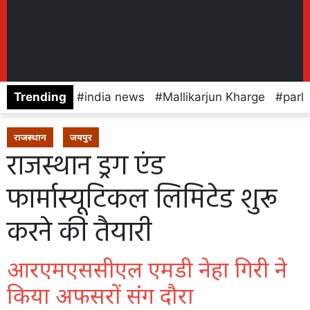
Trending
india news
Mallikarjun Kharge
parl
राजस्थान
जयपुर
राजस्थान ड्रग एंड
फार्मास्यूटिकल लिमिटेड शुरू
करने की तैयारी
आरएमएससीएल एमडी नेहा गिरी ने
किया अफसरों संग दौरा