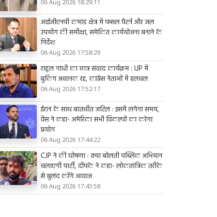
06 Aug 2026 18:29:11
आईजीएनपी कमांड क्षेत्र में फसल पैटर्न और जल
उपयोग की समीक्षा, समेकित कार्ययोजना बनाने के
निर्देश
06 Aug 2026 17:58:29
राहुल गांधी का छात्र संवाद कार्यक्रम : UP में
बुकिंग अचानक रद्द, कांग्रेस नेताओं में हलचल
06 Aug 2026 17:52:17
ईरान के साथ बातचीत जटिल : इसमें लगेगा समय,
वेंस ने कहा- अमेरिका सभी विकल्पों का करेगा
प्रयोग
06 Aug 2026 17:44:22
CJP ने की घोषणा : क्या बोलती पब्लिक अभियान
चलाएगी पार्टी, दीपके ने कहा- लोकतांत्रिक तरीके
से बुलंद करेंगे आवाज
06 Aug 2026 17:43:58