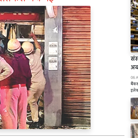
संस
अब 
06 
बैंक
इलेक