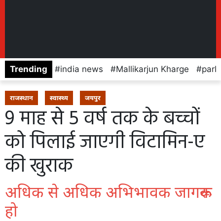
Trending
india news
Mallikarjun Kharge
parl
राजस्थान
स्वास्थ्य
जयपुर
9 माह से 5 वर्ष तक के बच्चों
को पिलाई जाएगी विटामिन-ए
की खुराक
अधिक से अधिक अभिभावक जागरूक
हो