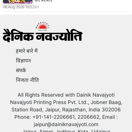
की भरमार
08 Aug 2026 16:52:01
हमारे बारे में
विज्ञापन
संपर्क
निजता नीति
All Rights Reserved with Dainik Navajyoti
Navajyoti Printing Press Pvt. Ltd., Jobner Baag,
Station Road, Jaipur, Rajasthan, India 302006
Phone: +91-141-2206661, 2206662, Email :
jaipur@dainiknavajyoti.com
Jaipur, Ajmer, Jodhpur, Kota, Udaipur